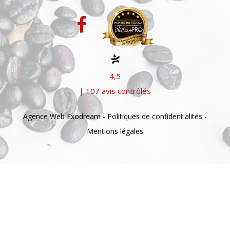
4,5
| 107 avis contrôlés
Agence Web Exodream
-
Politiques de confidentialités
-
Mentions légales