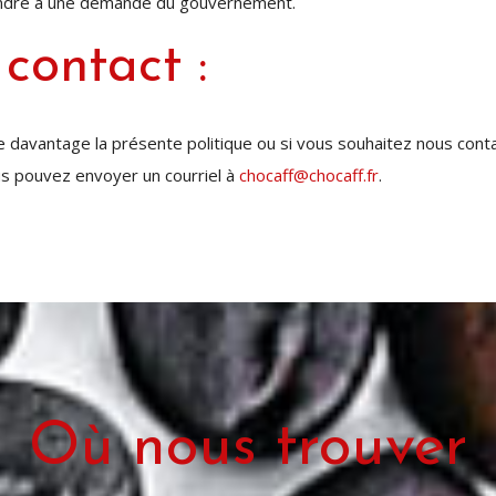
épondre à une demande du gouvernement.
contact :
davantage la présente politique ou si vous souhaitez nous conta
ous pouvez envoyer un courriel à
chocaff@chocaff.fr
.
Où nous trouver