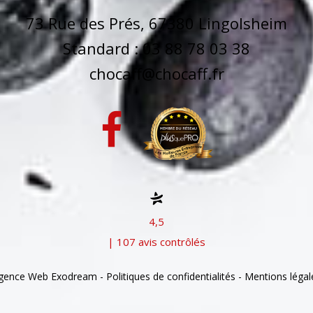
73 Rue des Prés, 67380 Lingolsheim
Standard : 03 88 78 03 38
chocaff@chocaff.fr
4,5
| 107 avis contrôlés
gence Web Exodream
-
Politiques de confidentialités
-
Mentions légal